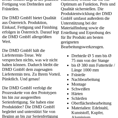
Fertigung von Drehteilen und
Optimum an Funktion, Preis und
Frästeilen.
Qualität sicherstellen. Die
Produktentwicklung der DMD
Die DMD GmbH bietet Qualität
GmbH umfasst außerdem die
aus Österreich. Produktion,
Unterstützung bei der
Einkauf, Fertigung und Finishing
Materialfindung sowie die
erfolgen in Österreich. Darauf legt
Erstellung und Erprobung des
die DMD GmbH allergrößten
für Ihr Produkt am besten
Wert.
geeigneten
Bearbeitungswerkzeugen.
Die DMD GmbH hält die
Liefertermin-Treue. Wir
Drehteile Ø 5 mm bis Ø
versprechen nichts, was wir nicht
75 mm von der Stange
halten können. Dadurch bleibt die
bis Ø 380 mm Futterteile /
DMD GmbH dem zugesagten
Länge 1000 mm
Liefertermin treu. Zu Ihrem Vorteil.
Frästeile
Pünktlich. Und genau!
Nachbearbeitung
Montage
Die DMD GmbH verfolgt die
Schweißen
Prozesskette von den Prototypen
Härten
bis hin zur ausgereiften
Schleifen
Serienfertigung. Sie haben eine
Oberflächenbearbeitung
Produktidee? Die DMD GmbH
Materialien: Edelstahl,
begleitet und unterstützt Sie von
Kunststoff, Kupfer,
Beginn an bis zur Serienfertigung
Aluminium, …